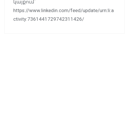
կայքում՝
https://www.linkedin.com/feed/update/urn:li:a
ctivity:7361441729742311426/