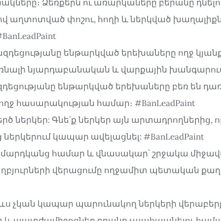
ակները։ Ձեռքերն ու առարկաները բերանը դնելու
վ աղտոտված փոշու, հողի և ներկված խաղալիք
BanLeadPaint
զդեցությանը ենթարկված երեխաները ողջ կյանք
նալի նյարդաբանական և վարքային խանգարում
դեցությանը ենթարկված երեխաները բեռ են դառ
ղջ հասարակության համար։ #BanLeadPaint
րծ ներկեր: Գնե՛ք ներկեր այն արտադրողներից, 
 ներկերում կապար ավելացնել: #BanLeadPaint
 մարդկանց համար և վնասակար՝ շրջակա միջա
աղբյուրների վերացումը ողջամիտ պետական ​​քաղ
ռևս չկան կապար պարունակող ներկերի վերաբեր
և պատժամիջոցներ դրանք չպահպանելու համար