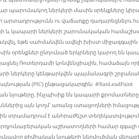
ար պարունակող ներկերի մասին օրենքները կիր
 արտադրությունն ու վաճառքը դադարեցնելու հա
ի և կապարի ներկերի շարունակական համաշխ
վել, եթե սահմանվեն ավելի խիստ միջազգային 
սին օրենքներ ընդունած երկրները կարող են կ
յացնել Ռոտերդամի կոնվենցիային, համաձայն ո
րի ներկերը կենթարկվեն պայմանագրի շրջան
նության (PIC) ընթացակարգին։ #BanLeadPaint
 նյութերը, ինչպիսիք են կապարի քրոմատները,
ներից այն կողմ՝ առանց ստացողների իմացութ
ին տրամադրում է անհրաժեշտ տեղեկատվություն
արդյունաբերական աշխատողների համար զգալ
ունավոր քիմիական նյութերի ներմուծման վերաբե