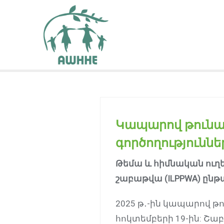
Կապարով թունա
գործողություննե
Թեմա և հիմնական ուղե
շաբաթվա (ILPPWA) ըն
2025 թ․-ին կապարով թ
հոկտեմբերի 19-ին: Շ