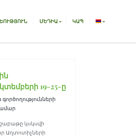
ԵՈՒԹՅՈՒՆ
ՄԵԴԻԱ
ԿԱՊ
ին
կտեմբերի 19-25-ը
 գործողությունների
ամար
 շաբաթը կսկսվի
ար Աղտոտիչների