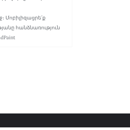
։ Մոբիլիզացրե՛ք
թյանը հանձնառություն
dPaint