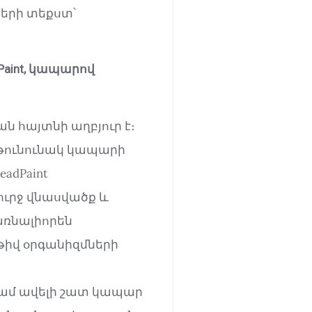
ների տեքստ՝
int,
կապար
ով
 հայտնի աղբյուր է։
թունունակ կապարի
adPaint
ուրջ վնասվածք և
առնալիորեն
աթիվ օրգանիզմների
գամ ավելի շատ կապար