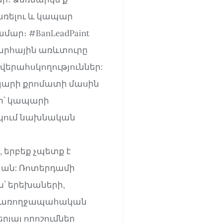
առելու և կապար
մար։ #BanLeadPaint
արհային առևտուրը
վերահսկողություններ:
ապարի քրոմատի մասին
րի՝ կապարի
ակում նախնական
 երբեք չպետք է
յան: Ռոտերդամի
՝ երեխաների,
ի առողջապահական
րյալ որոշումներ