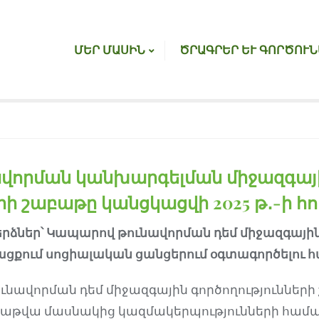
ՄԵՐ ՄԱՍԻՆ
ԾՐԱԳՐԵՐ ԵՒ ԳՈՐԾՈՒՆ
վորման կանխարգելման միջազգայ
րի շաբաթը կանցկացվի 2025 թ․-ի հո
րձներ՝
Կ
ապար
ով
թունավորման
դեմ
միջազգային
թացքում սոցիալական ցանցերում օգտագործ
ելու
հ
ունավորման դեմ միջազգային գործողությունների
աբաթվա մասնակից կազմակերպությունների համ