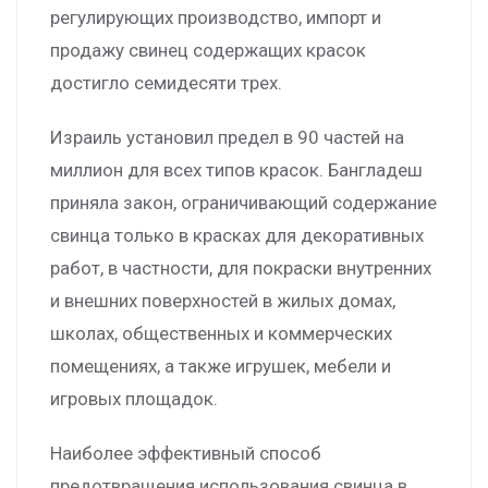
регулирующих производство, импорт и
продажу свинец содержащих красок
достигло семидесяти трех.
Израиль установил предел в 90 частей на
миллион для всех типов красок. Бангладеш
приняла закон, ограничивающий содержание
свинца только в красках для декоративных
работ, в частности, для покраски внутренних
и внешних поверхностей в жилых домах,
школах, общественных и коммерческих
помещениях, а также игрушек, мебели и
игровых площадок.
Наиболее эффективный способ
предотвращения использования свинца в