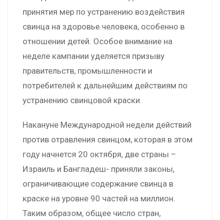
принятия мер по устранению воздействия
свинца на здоровье человека, особенно в
отношении детей. Особое внимание на
неделе кампании уделяется призыву
правительств, промышленности и
потребителей к дальнейшим действиям по
устранению свинцовой краски.
Накануне Международной недели действий
против отравления свинцом, которая в этом
году начнется 20 октября, две страны –
Израиль и Бангладеш- приняли законы,
ограничивающие содержание свинца в
краске на уровне 90 частей на миллион.
Таким образом, общее число стран,