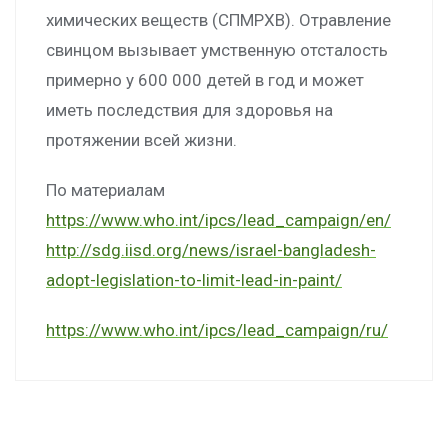
химических веществ (СПМРХВ). Отравление
свинцом вызывает умственную отсталость
примерно у 600 000 детей в год и может
иметь последствия для здоровья на
протяжении всей жизни.
По материалам
https://www.who.int/ipcs/lead_campaign/en/
http://sdg.iisd.org/news/israel-bangladesh-
adopt-legislation-to-limit-lead-in-paint/
https://www.who.int/ipcs/lead_campaign/ru/