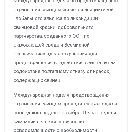
Международная неделя по предотвращению
отравления свинцом является инициативой
Глобального альянса по ликвидации
свинцовой краски, добровольного
партнерства, созданного ООН по
окружающей среде и Всемирной
организацией здравоохранения для
предотвращения воздействия свинца путем
содействия поэтапному отказу от красок,
содержащих свинец.
Международная неделя предотвращения
отравления свинцом проводится ежегодно в
последнюю неделю октября. Целью недели
кампании является повышение
осведомленности о необходимости