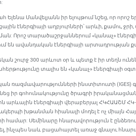
:
Ելենա Մանվելյանն իր ելույթում նշեց, որ որոշ 
ային էներգիայի աղբյուրների՝ արևի, քամու, ջրի,
ան: Որոշ տարածաշրջաններում «կանաչ» էներգ
ւմ են ավանդական էներգիայի արտադրության ք
ան շուրջ 300 արևոտ օր և պետք է իր տեղն ունե
ահերթությունը տալիս են «կանաչ» էներգիայի օգ
ն ռազմավարությունների ինստիտուտի (IGES)
նեց իր գոհունակությունը ծրագրի իրականացմա
յին արևային էներգիայի վերաբերյալ ՀԿՀԱԱՇՄ Հ
ակերպի խթանման հիանալի մոդել է ոչ միայն Հա
ի համար: Սեմինարը հնարավորություն է ընձեռում
ցվել, ինչպես նաև բացահայտել առաջ գնալու հնար