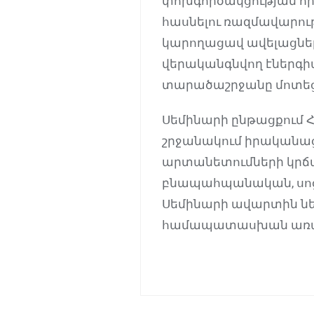
փոխգործակցության հր
հասնելու ռազմավարու
կարողացավ ավելացնել
վերականգնվող էներգիա
տարածաշրջանը մոտեցն
Սեմինարի ընթացքում 
շրջանակում իրականացվ
արտանետումների կրճատ
բնապահպանական, սոց
Սեմինարի ավարտին նե
համապատասխան առաջ