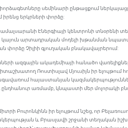
որձագետները սեմինարի ընթացքում ներկայաց
 իրենց երկրների փորձը:
ի համալսարանի Էներգիայի կենտրոնի տնօրենի տ
ց կայուն արտադրական մոդելի խթանման նպատ
ն փորձը Չիլիի գյուղական բնակավայրերում:
ւնների ազգային ակադեմիայի հանածո վառելիքն
տաշխատող Ռոստիսլավ Մյուսիյն իր ելույթում հու
նագավառում հայաստանյան կազմակերպությունն
 ընդհանուր առմամբ, կնպաստի մեր մոլորակի բնո
րի Բուրոնկինն իր ելույթում նշեց, որ Բելառուսու
րպության և Բրասլավի շրջանի տեղական իշխա