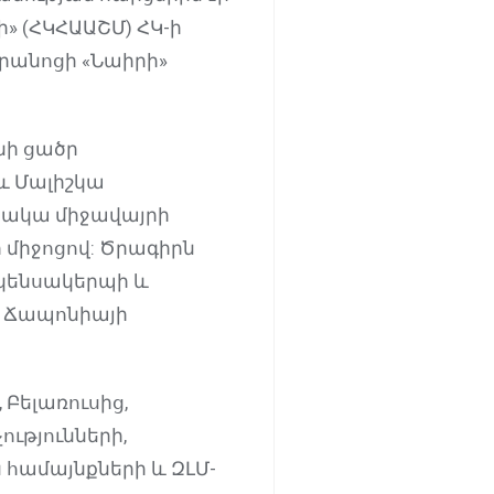
» (ՀԿՀԱԱՇՄ) ՀԿ-ի
ւրանոցի «Նաիրի»
նի ցածր
և Մալիշկա
րջակա միջավայրի
 միջոցով: Ծրագիրն
 կենսակերպի և
` Ճապոնիայի
Բելառուսից,
ւթյունների,
համայնքների և ԶԼՄ-