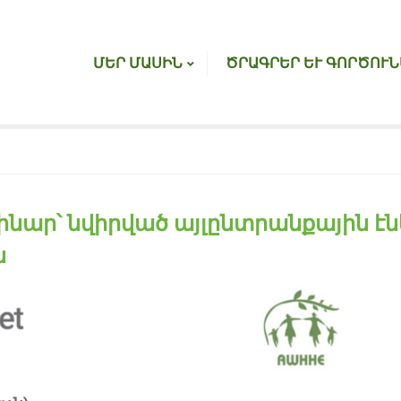
ՄԵՐ ՄԱՍԻՆ
ԾՐԱԳՐԵՐ ԵՒ ԳՈՐԾՈՒՆ
ինար՝ նվիրված այլընտրանքային է
ն