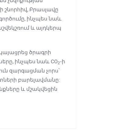
ն չեզոքության
 շնորհիվ, Բրասլավը
ործումը, ինչպես նաև
շվեկշռում և այդկերպ
րկայացրեց ծրագրի
երը, ինչպես նաև CO
-ի
2
ուն զարգացման չորս՝
ների բարելավմանը:
քները և մշակվեցին