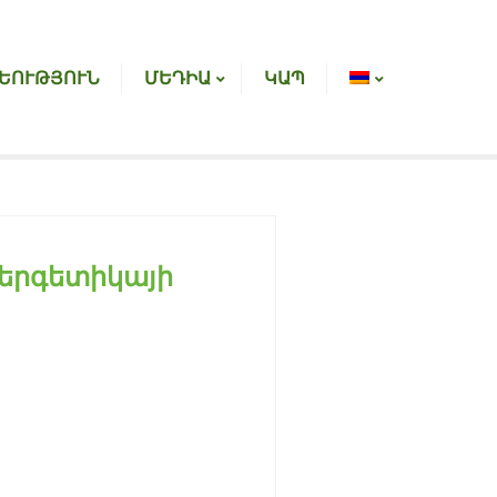
ԵՈՒԹՅՈՒՆ
ՄԵԴԻԱ
ԿԱՊ
ներգետիկայի