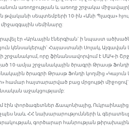
հանուն առողջության և առողջ շրջակա միջավայրի
ն թվականի սեպտեմբերի 10-ին «Անի Պլազա» հյո
 միջազգային սեմինարը:
րպվել էր «Արևային էներգիան` ի նպաստ ածխած
ուն կենսակերպի` Հայաստանի Սոլակ, Այգավան 
ի շրջանակում, որը ֆինանսավորվում է ՄԱԿ-ի Շ
ած 10-ամյա շրջանակային ծրագրի Թրասթ Ֆոնդի
ջանակային ծրագրի Թրասթ Ֆոնդի կողմից «Կայուն
» համար հայտարարված բաց մրցույթի միջոցով
նսական աջակցությամբ:
 էին փորձագետներ Ճապոնիայից, Ուկրաինայից, 
նչպես նաև ՀՀ նախարարությունների և գերատեսչո
կության, գործարար հանրության թիրախային 