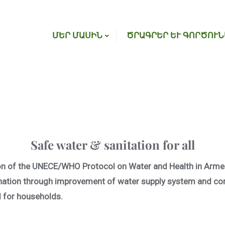
ՄԵՐ ՄԱՍԻՆ
ԾՐԱԳՐԵՐ ԵՒ ԳՈՐԾՈՒՆ
Safe water & sanitation for all
on of the UNECE/WHO Protocol on Water and Health in Armeni
ation through improvement of water supply system and con
d for households.