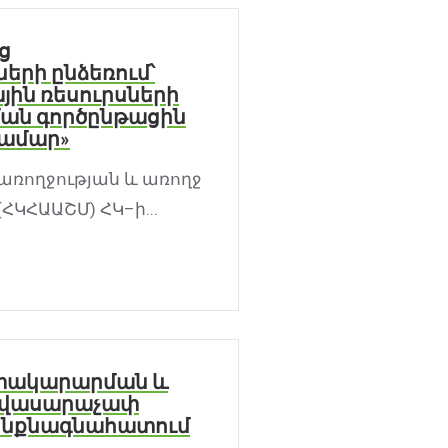
ց
երի ընձեռում՝
յին ռեսուրսների
ման գործընթացին
համար»
 առողջության և առողջ
ՀԿՀԱԱՇՄ) ՀԿ–ի...
ատակարարման և
ավասարաչափ
 ինքնագնահատում