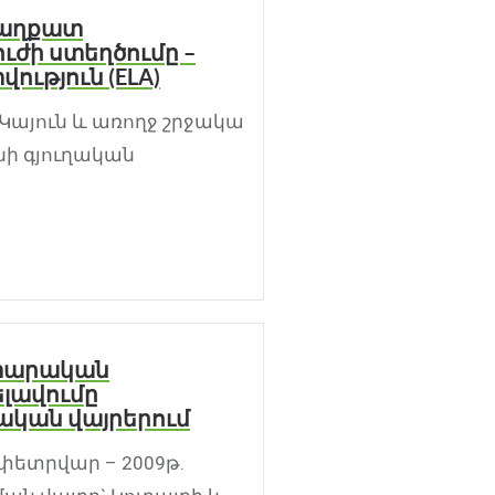
ն աղքատ
ւժի ստեղծումը –
ություն (ELA)
Կայուն և առողջ շրջակա
ի գյուղական
իտարական
լավումը
ական վայրերում
 փետրվար – 2009թ.