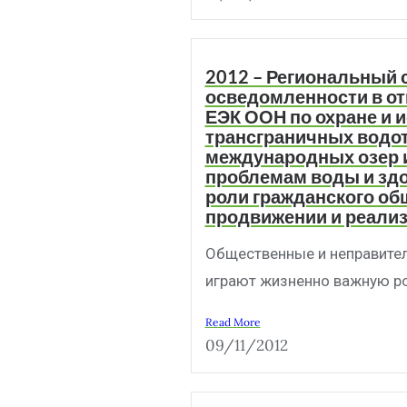
2012 – Региональный 
осведомленности в о
ЕЭК ООН по охране и 
трансграничных водот
международных озер и
проблемам воды и здо
роли гражданского об
продвижении и реали
Общественные и неправите
играют жизненно важную рол
Read More
09/11/2012