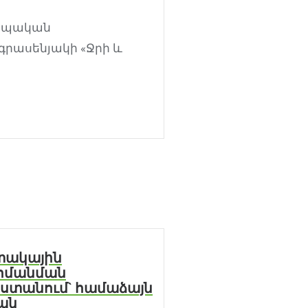
րոպական
րասենյակի «Ջրի և
ատակային
ահմանման
ստանում` համաձայն
ան