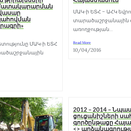
ամատակարարման
ՄԱԿ-ի ԵՏՀ – ԱՀԿ եվ
վասար
պահովման
տարածաշրջանային գ
ծրագրի»
առողջության...
Read More
ւթյունը ՄԱԿ-ի ԵՏՀ
10/04/2016
րածաշրջանային
2012 – 2014 – Նպ
ցուցանիշների ս
գործընթացը Հայա
<> արձանագրությ