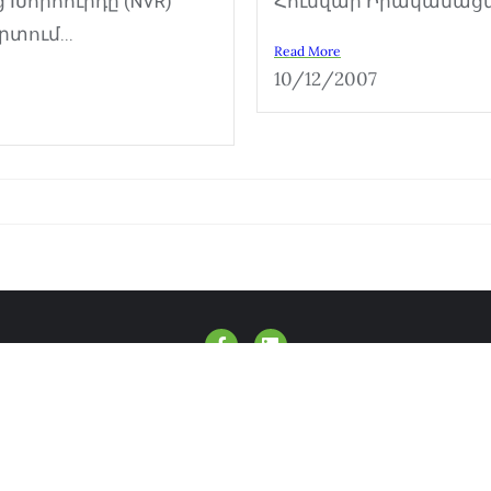
Խորհուրդը (NVR)
Հունվար Իրականացմա
տում...
Read More
10/12/2007
Ծրագրեր և գործունեություն
Մեդիա
 Armenian Women for Health and Healthy Environment . All 