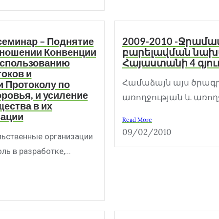
семинар – Поднятие
2009-2010 -Ջրա
тношении Конвенции
բարելավման նախ
использованию
Հայաստանի 4 գյու
оков и
Համաձայն այս ծրագր
 Протоколу по
ровья, и усиление
առողջության և առողջ
щества в их
зации
Read More
09/02/2010
льственные организации
ь в разработке,...