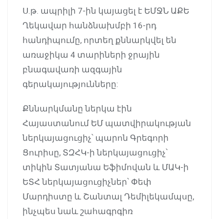
Ս.թ. ապրիլի 7-ին կայացել է ԵՄՋՆ ԱՔԵ
Ղեկավար հանձնախմբի 16-րդ
հանդիպումը, որտեղ քննարկվել են
առաջիկա 4 տարիների ջրային
բնագավառի ազգային
գերակայությունները:
Քննարկմանը ներկա էին
Հայաստանում ԵՄ պատվիրակության
ներկայացուցիչ՝ պարոն Գրեգորի
Ցուրիսը, ՏԶՀԿ-ի ներկայացուցիչ՝
տիկին Տատյանա Եֆիմովան և ՄԱԿ-ի
ԵՏՀ ներկայացուցիչներ՝ Փեփ
Մարդիստը և Շանտալ Դեմիլեկամպսը,
ինչպես նաև շահագրգիռ