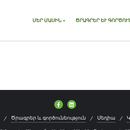
ՄԵՐ ՄԱՍԻՆ
ԾՐԱԳՐԵՐ ԵՒ ԳՈՐԾՈՒ
Ծրագրեր և գործունեություն
Մեդիա