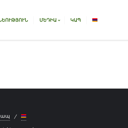
ՆԵՈՒԹՅՈՒՆ
ՄԵԴԻԱ
ԿԱՊ
Կապ