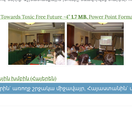
wards Toxic Free Future -4”
1.7 MB,
Power Point Form
ն խմբին (Հայերեն)
րին` առողջ շրջակա միջավայր, Հայաստանին` ա