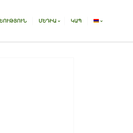
ԵՈՒԹՅՈՒՆ
ՄԵԴԻԱ
ԿԱՊ