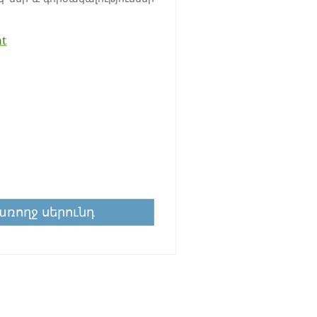
at
ռողջ սերունդ