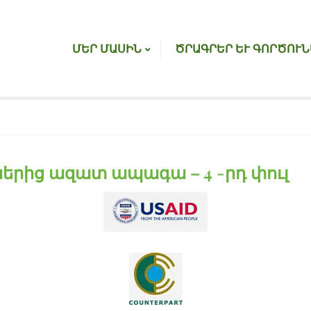
ՄԵՐ ՄԱՍԻՆ
ԾՐԱԳՐԵՐ ԵՒ ԳՈՐԾՈՒՆ
յներից ազատ ապագա – 4 -րդ փուլ