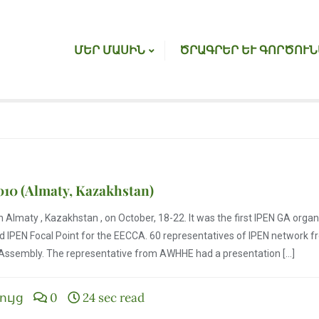
ՄԵՐ ՄԱՍԻՆ
ԾՐԱԳՐԵՐ ԵՒ ԳՈՐԾՈՒՆ
010 (Almaty, Kazakhstan)
 Almaty , Kazakhstan , on October, 18-22. It was the first IPEN GA orga
 IPEN Focal Point for the EECCA. 60 representatives of IPEN network fr
e Assembly. The representative from AWHHE had a presentation […]
ույց
0
24 sec read