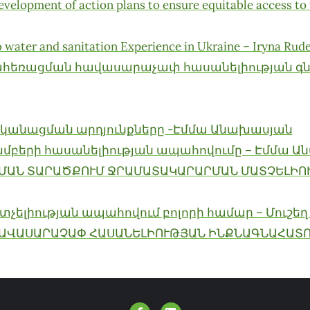
evelopment of action plans to ensure equitable access to
o water and sanitation Experience in Ukraine – Iryna Rud
ահեռացման հավասարաչափ հասանելիության գն
անացման արդյունքները -Էմմա Անախասյան
խմբերի հասանելիության ապահովումը – Էմմա 
ՄԱՆ ՏԱՐԱԾՔՈՒՄ ՋՐԱՄԱՏԱԿԱՐԱՐՄԱՆ ՄԱՏՉԵԼԻՈՒ
տչելիության ապահովում բոլորի համար – Մուշ
ՀԱՎԱՍԱՐԱՉԱՓ ՀԱՍԱՆԵԼԻՈՒԹՅԱՆ ԻՆՔՆԱԳՆԱՀԱՏՈ