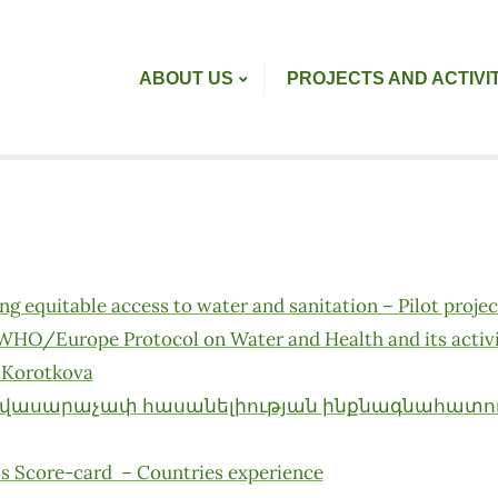
ABOUT US
PROJECTS AND ACTIVI
ng equitable access to water and sanitation – Pilot projec
HO/Europe Protocol on Water and Health and its activit
a Korotkova
ավասարաչափ հասանելիության ինքնագնահատու
ss Score-card – Countries experience