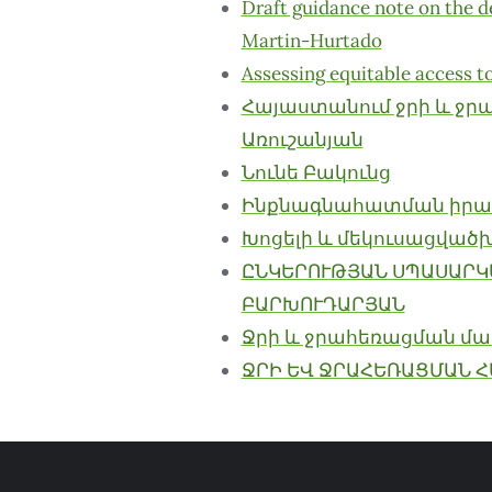
Draft guidance note on the d
Martin-Hurtado
Assessing equitable access t
Հայաստանում ջրի և ջր
Առուշանյան
Նունե Բակունց
Ինքնագնահատման իրակ
Խոցելի և մեկուսացված
ԸՆԿԵՐՈՒԹՅԱՆ ՍՊԱՍԱՐԿ
ԲԱՐԽՈՒԴԱՐՅԱՆ
Ջրի և ջրահեռացման մա
ՋՐԻ ԵՎ ՋՐԱՀԵՌԱՑՄԱՆ 