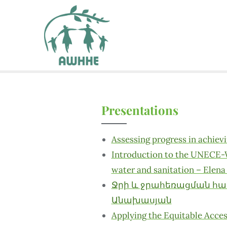
Presentations
Assessing progress in achievi
Introduction to the UNECE-W
water and sanitation – Elen
Ջրի և ջրահեռացման հ
Անախասյան
Applying the Equitable Acce