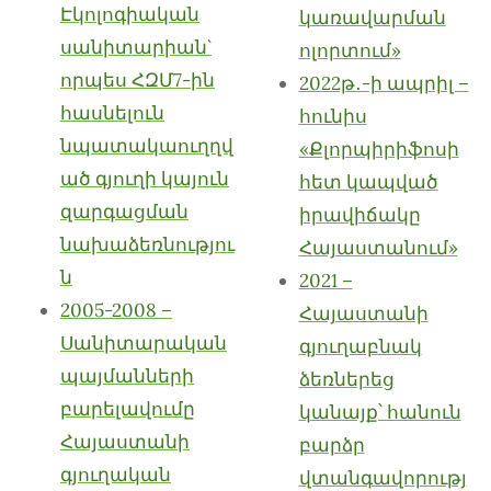
Էկոլոգիական
կառավարման
սանիտարիան`
ոլորտում»
որպես ՀԶՄ7-ին
2022թ․-ի ապրիլ –
հասնելուն
հունիս
նպատակաուղղվ
«Քլորպիրիֆոսի
ած գյուղի կայուն
հետ կապված
զարգացման
իրավիճակը
նախաձեռնությու
Հայաստանում»
ն
2021 –
2005-2008 –
Հայաստանի
Սանիտարական
գյուղաբնակ
պայմանների
ձեռներեց
բարելավումը
կանայք՝ հանուն
Հայաստանի
բարձր
գյուղական
վտանգավորությ