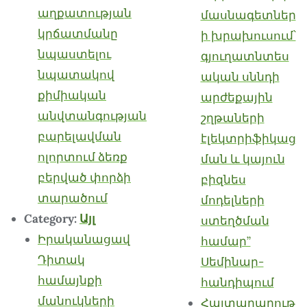
աղքատության
մասնագետներ
կրճատմանը
ի խրախուսում՝
նպաստելու
գյուղատնտես
նպատակով
ական սննդի
քիմիական
արժեքային
անվտանգության
շղթաների
բարելավման
էլեկտրիֆիկաց
ոլորտում ձեռք
ման և կայուն
բերված փորձի
բիզնես
տարածում
մոդելների
Category:
Այլ
ստեղծման
Իրականացավ
համար”
Դիտակ
Սեմինար-
համայնքի
հանդիպում
մանուկների
Հայտարարութ