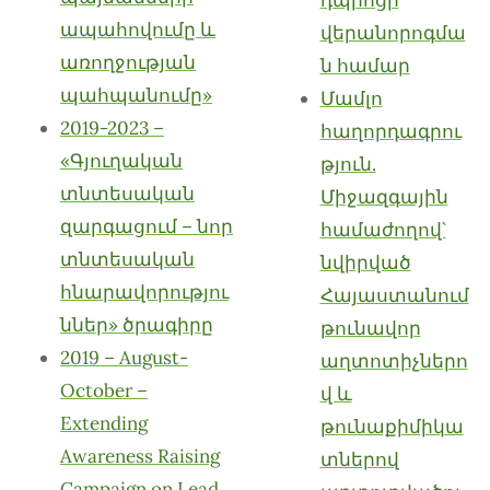
ապահովումը և
վերանորոգմա
առողջության
ն համար
պահպանումը»
Մամլո
2019-2023 –
հաղորդագրու
«Գյուղական
թյուն.
տնտեսական
Միջազգային
զարգացում – նոր
համաժողով`
տնտեսական
նվիրված
հնարավորությու
Հայաստանում
ններ» ծրագիրը
թունավոր
2019 – August-
աղտոտիչներո
October –
վ և
Extending
թունաքիմիկա
Awareness Raising
տներով
Campaign on Lead