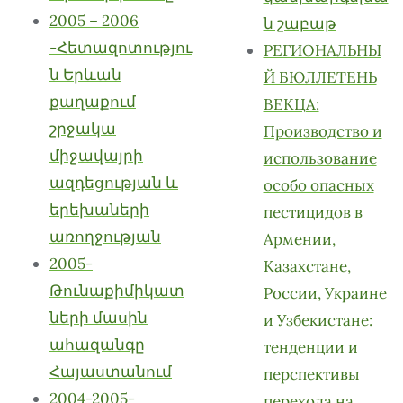
2005 – 2006
ն շաբաթ
-Հետազոտությու
РЕГИОНАЛЬНЫ
ն Երևան
Й БЮЛЛЕТЕНЬ
քաղաքում
ВЕКЦА:
շրջակա
Производство и
միջավայրի
использование
ազդեցության և
особо опасных
երեխաների
пестицидов в
առողջության
Армении,
2005-
Казахстане,
Թունաքիմիկատ
России, Украине
ների մասին
и Узбекистане:
ահազանգը
тенденции и
Հայաստանում
перспективы
2004-2005-
перехода на