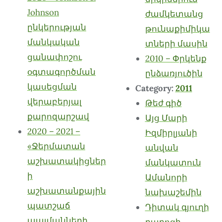
Johnson
ժամկետանց
ընկերության
թունաքիմիկա
մանկական
տների մասին
ցանափոշու
2010 – Փրկենք
օգտագործման
ընձառյուծին
կասեցման
Category:
2011
վերաբերյալ
Թեժ գիծ
քարոզարշավ
Այց Մարի
2020 – 2021 –
Իզմիրլյանի
«Ջերմատան
անվան
աշխատակիցներ
մանկատուն
ի
Ամանորի
աշխատանքային
նախաշեմին
պատշաճ
Դիտակ գյուղի
պայմանների
դպրոցի