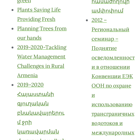
green
համաժողովի
Plants Saving Life
ամփոփում
Providing Fresh
2012 –
Planning Trees from
Региональный
our hands
семинар –
2019-2020-Tackling
Поднятие
Water Management
осведомленност
Challenges in Rural
и в отношении
Armenia
Конвенции ЕЭК
2019–2020
ООН по охране
Հայաստանի
и
գյուղական
использованию
բնակավայրերու
трансграничных
մ ջրի
водотоков и
կառավարման
международных