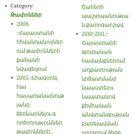
Category:
Շահերի
Թափոններ
պաշտպանությա
2006
ն քարոզարշավ
-Հայաստանի
2010-2011 –
հիվանդանոցներ
Հայաստանի
ում թափոնների
գյուղական
քանակի
համայնքներում
նվազեցում
աղքատության
2005 -Լիազորել
կրճատմանը
հայ
նպաստելու
հասարակայնութ
նպատակով
յանը`
քիմիական
ձեռնարկելու գ
անվտանգության
ործողություններ
բարելավման
թափոնների `
ոլորտում ձեռք