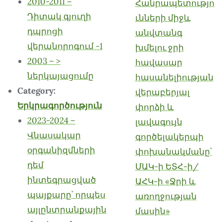
2010-2011 –
Հանրապետությո
Դիտակ գյուղի
ւնների միջև
դպրոցի
անվտանգ
վերանորոգում -1
խմելու ջրի
2003 – >
հավասար
ներկայացումը
հասանելիության
Category:
վերաբերյալ
Երկրագործություն
փորձի և
2023-2024 –
լավագույն
Վնասակար
գործելակերպի
օրգանիզմների
փոխանակմանը՝
դեմ
ՄԱԿ-ի ԵՏՀ-ի/
ինտեգրացված
ԱՀԿ-ի «Ջրի և
պայքարը՝ որպես
առողջության
այլընտրանքային
մասին»