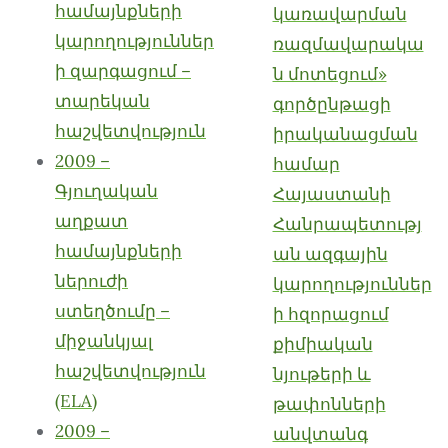
համայնքների
կառավարման
կարողություններ
ռազմավարակա
ի զարգացում –
ն մոտեցում»
տարեկան
գործընթացի
հաշվետվություն
իրականացման
2009 –
համար
Գյուղական
Հայաստանի
աղքատ
Հանրապետությ
համայնքների
ան ազգային
ներուժի
կարողություններ
ստեղծումը –
ի հզորացում
միջանկյալ
քիմիական
հաշվետվություն
նյութերի և
(ELA)
թափոնների
2009 –
անվտանգ