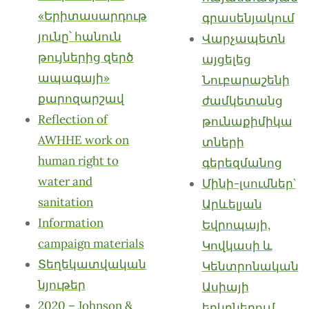
«Երիտասարդութ
գրասենյակում
յունը՝ հանուն
Վարչապետն
թույներից զերծ
այցելեց
ապագայի»
Նուբարաշենի
քարոզարշավ
ժամկետանց
Reflection of
թունաքիմիկա
AWHHE work on
տների
human right to
գերեզմանոց
water and
Մինի-լսումներ`
sanitation
Արևելյան
Information
Եվրոպայի,
campaign materials
Կովկասի և
Տեղեկատվական
Կենտրոնական
նյութեր
Ասիայի
2020 – Johnson &
երկրներում