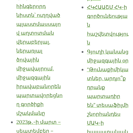
հինգերորդ
ՀԿՀԱԱՇՄ ՀԿ-ի
նիստն՝ ուղղված
գործունեությա
պլաստմասսայո
ն
վ աղտոտման
հաշվետվությու
վերաբերյալ,
ն
ներառյալ
Գյուղի կանանց
ծովային
միջազգային օր
միջավայրում,
“Թունաքիմիկա
միջազգային
տներ, արդյո՞ք
իրավաբանորեն
դրանք
պարտավորեցնո
պարտադիր
ղ գործիքի
են” տեսաֆիլմի
մշակմանը
շնորհանդես
2023թ․-ի մարտ –
ՄԱԿ-ի
սեպտեմբեր –
հայաստանյան