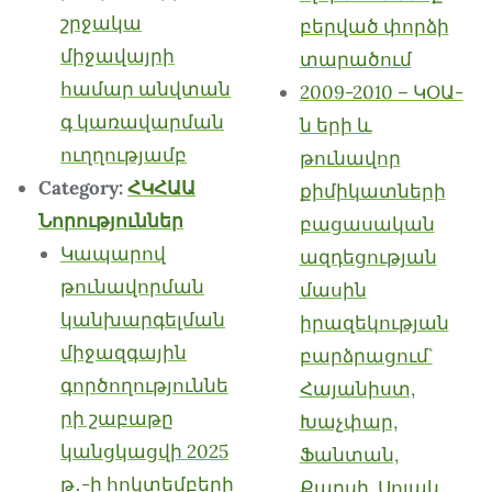
շրջակա
բերված փորձի
միջավայրի
տարածում
համար անվտան
2009-2010 – ԿՕԱ-
գ կառավարման
ն երի և
ուղղությամբ
թունավոր
Category:
ՀԿՀԱԱ
քիմիկատների
Նորություններ
բացասական
Կապարով
ազդեցության
թունավորման
մասին
կանխարգելման
իրազեկության
միջազգային
բարձրացում`
գործողություննե
Հայանիստ,
րի շաբաթը
Խաչփար,
կանցկացվի 2025
Ֆանտան,
թ․-ի հոկտեմբերի
Քաղսի, Սոլակ,