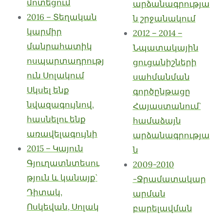
մոտեցում
արձանագրությա
2016 – Տեղական
ն շրջանակում
կարմիր
2012 – 2014 –
մանրահատիկ
Նպատակային
ոսպարտադրությ
ցուցանիշների
ուն Սոլակում
սահմանման
Սկսել ենք
գործընթացը
նվազագույնով,
Հայաստանում`
հասնելու ենք
համաձայն
առավելագույնի
արձանագրությա
2015 – Կայուն
ն
Գյուղատնտեսու
2009-2010
թյուն և կանայք`
-Ջրամատակար
Դիտակ,
արման
Ոսկեվան, Սոլակ
բարելավման