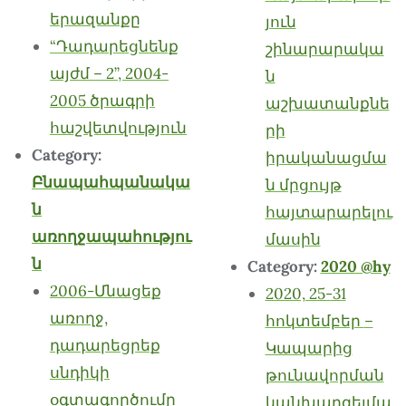
երազանքը
յուն
“Դադարեցնենք
շինարարակա
այժմ – 2”, 2004-
ն
2005 ծրագրի
աշխատանքնե
հաշվետվություն
րի
Category:
իրականացմա
Բնապահպանակա
ն մրցույթ
ն
հայտարարելու
առողջապահությու
մասին
ն
Category:
2020 @hy
2006-Մնացեք
2020, 25-31
առողջ,
հոկտեմբեր –
դադարեցրեք
Կապարից
սնդիկի
թունավորման
օգտագործումը
կանխարգելմա