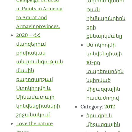
աղտոտվածու
in Paints in Armenia
թյան
to Ararat and
հիմնախնդիրն
Armavir provinces.
երի
2020 – ՀՀ
քննարկմանը
մարզերում
Ստոկհոլմի
քիմիական
կոնվենցիայի
անվտանգության
10-րդ
մասին
տարեդարձին
քարոզարշավ
նվիրված
Ստոկհոլմի և
միջազգային
Մինամատայի
համաժողով
կոնվենցիաների
Category:
2012
շրջանակում
ծրագրի և
Love the nature
միջազգային