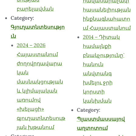
հավասարաչափ
բարելավման
հասանելիության
Category:
ինքնագնահատո
Գյուղատնտեսությո
ւմ Հայաստանում
ւն
2014 – Դիտակ
2024 – 2026
համայնքի
Հայաստանում
բնակչությունը`
ժողովրդավարա
հանուն
կան
անվտանգ
մասնակցության
խմելու ջրի
և կլիմայական
կորստի
առումով
կանխման
«խելացի»
Category:
գյուղատնտեսութ
Պլաստմասսայով
յան խթանում
աղտոտում