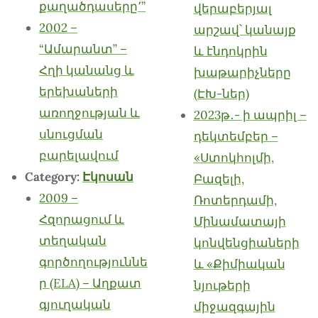
քաղածդասերը՚”
վերաբերյալ
2002 –
արշավ՝ կանայք
“Ամարանտ” –
և էնդոկրին
Հղի կանանց և
խաթարիչները
երեխաների
(ԷԽ-ներ)
առողջության և
2023թ․- ի ապրիլ –
սնուցման
դեկտեմբեր –
բարելավում
«Ստոկհոլմի,
Category:
Էկոսան
Բազելի,
2009 –
Ռոտերդամի,
Հզորացում և
Մինամատայի
տեղական
կոնվենցիաների
գործողություննե
և «Քիմիական
ր (ELA) – Աղքատ
նյութերի
գյուղական
միջազգային