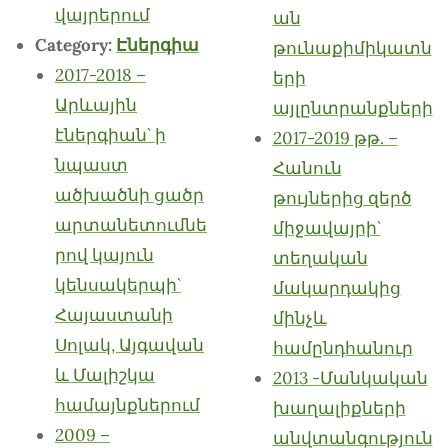
վայրերում
ան
Category:
Էներգիա
թունաքիմիկատն
2017-2018 –
երի
Արևային
այլընտրանքների
էներգիան` ի
2017-2019 թթ. –
նպաստ
Հանուն
ածխածնի ցածր
թույներից զերծ
արտանետումնե
միջավայրի`
րով կայուն
տեղական
կենսակերպի`
մակարդակից
Հայաստանի
մինչև
Սոլակ, Այգավան
համընդհանուր
և Մալիշկա
2013 -Մանկական
համայնքներում
խաղալիքների
2009 –
անվտանգություն