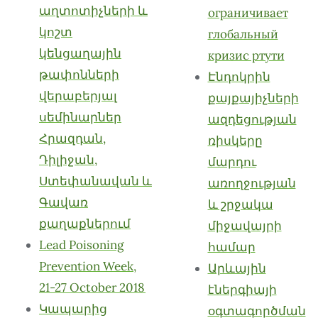
աղտոտիչների և
ограничивает
կոշտ
глобальный
կենցաղային
кризис ртути
թափոնների
Էնդոկրին
վերաբերյալ
քայքայիչների
սեմինարներ
ազդեցության
Հրազդան,
ռիսկերը
Դիլիջան,
մարդու
Ստեփանավան և
առողջության
Գավառ
և շրջակա
քաղաքներում
միջավայրի
Lead Poisoning
համար
Prevention Week,
Արևային
21-27 October 2018
էներգիայի
Կապարից
օգտագործման