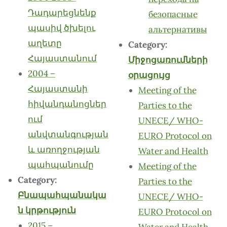
Դադարեցնենք
безопасные
պասիվ ծխելու
альтернативы
աղետը
Category:
Հայաստանում
Միջոցառումների
2004 –
օրացույց
Հայաստանի
Meeting of the
հիվանդանոցներ
Parties to the
ում
UNECE/ WHO-
անվտանգության
EURO Protocol on
և առողջության
Water and Health
պահպանումը
Meeting of the
Category:
Parties to the
Բնապահպանակա
UNECE/ WHO-
ն կրթություն
EURO Protocol on
2015 –
Water and Health