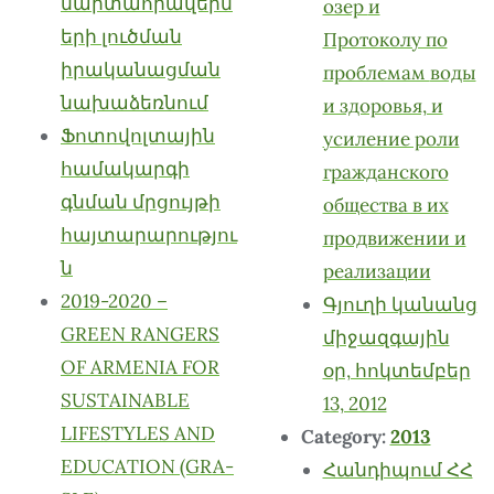
մարտահրավերն
озер и
երի լուծման
Протоколу по
իրականացման
проблемам воды
նախաձեռնում
и здоровья, и
Ֆոտովոլտային
усиление роли
համակարգի
гражданского
գնման մրցույթի
общества в их
հայտարարությու
продвижении и
ն
реализации
2019-2020 –
Գյուղի կանանց
GREEN RANGERS
միջազգային
OF ARMENIA FOR
օր, հոկտեմբեր
SUSTAINABLE
13, 2012
LIFESTYLES AND
Category:
2013
EDUCATION (GRA-
Հանդիպում ՀՀ