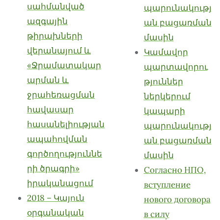
սահմանված
պարունակությ
ազգային
ան բացառման
թիրախների
մասին
վերանայում և
Կամավոր
«Ջրամատակար
պարտավորու
արման և
թյուններ
ջրահեռացման
ներկերում
հավասար
կապարի
հասանելիության
պարունակությ
ապահովման
ան բացառման
գործողություննե
մասին
րի ծրագրի»
Согласно НПО,
իրականացում
вступление
2018 – Կայուն
нового договора
օրգանական
в силу